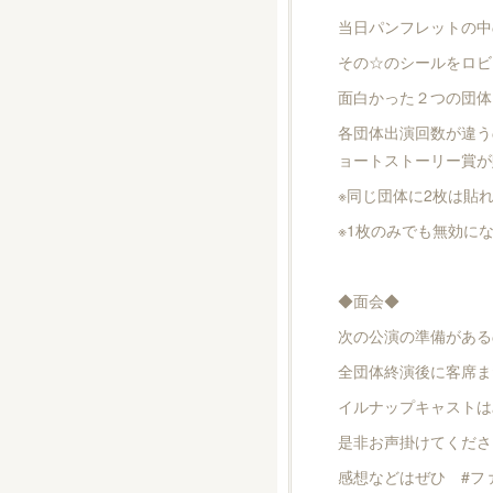
当日パンフレットの中
その☆のシールをロビ
面白かった２つの団体
各団体出演回数が違う
ョートストーリー賞が
※同じ団体に2枚は貼
※1枚のみでも無効に
◆面会◆
次の公演の準備がある
全団体終演後に客席ま
イルナップキャストは
是非お声掛けてくださ
感想などはぜひ #フ