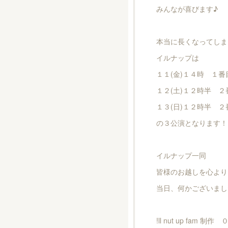
みんなが喜びます♪
本当に長くなってしま
イルナップは
１１(金)１４時 １番
１２(土)１２時半 ２
１３(日)１２時半 ２
の３公演となります！
イルナップ一同
皆様のお越しを心より
当日、何かございましたら
!ll nut up fam 制