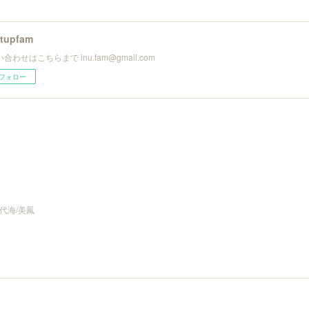
utupfam
合わせはこちらまで inu.fam@gmail.com
フォロー
代海/美鳳