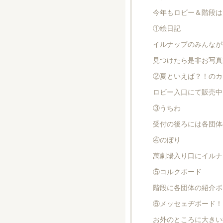
今年もロビー＆階段は
①絵日記
イルナップのみんなが
見つけたら是非お写真
②夏といえば？！のカ
ロビー入口にて販売中
③うちわ
受付の後ろには各団体
④のぼり
萬劇場入り口にイルナ
⑤コルクボード
階段に各団体の紹介ボ
⑥メッセェヂボード！
お外のところに大きい