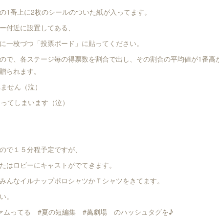
の1番上に2枚のシールのついた紙が入ってます。
ー付近に設置してある、
に一枚づつ「投票ボード」に貼ってください。
ので、各ステージ毎の得票数を割合で出し、その割合の平均値が1番高
贈られます。
れません（泣）
なってしまいます（泣）
ので１５分程予定ですが、
たはロビーにキャストがでてきます。
みんなイルナップポロシャツかＴシャツをきてます。
い。
ァムってる #夏の短編集 #萬劇場 のハッシュタグを♪