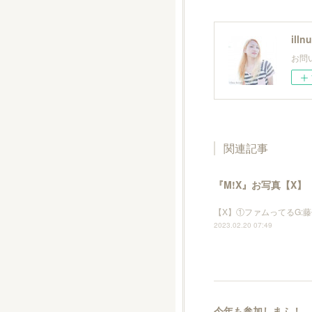
illn
お問い
関連記事
『M!X』お写真【X】
【X】①ファムってるG:藤
2023.02.20 07:49
今年も参加しまふ！