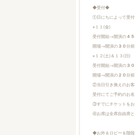
◆受付◆
①日にちによって受付
※１１(金)
受付開始→開演の
４５
開場→開演の
３０
分前
※１２(土)＆１３(日)
受付開始→開演の
３０
開場→開演の
２０
分前
②当日引き換えのお客
受付にてご予約のお名
③すでにチケットをお
④お席は全席自由席と
◆お外＆ロビー＆階段