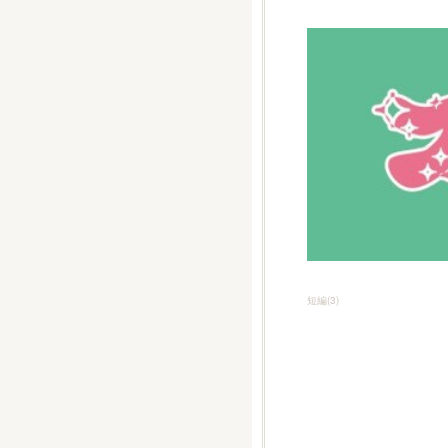
短編
(
3
)