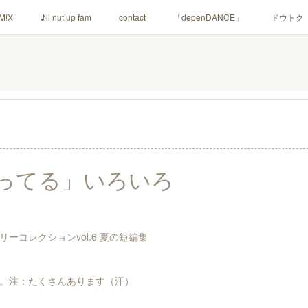
M!X
♪ll nut up fam
contact
「depenDANCE」
ドウトク
シャウト！
イルナップ強化週間
「バカサワギ-High-」「ハッピ⇒ギ
ってる」いろいろ
ーコレクションvol.6 夏の短編集
。注：たくさんあります（汗）