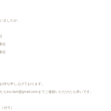
いましたが、
目
番目
番目
お待ち申し上げております。
inu.fam@gmail.comまでご連絡いただけたら幸いです。
作 ０（ぜろ）