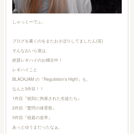
しゃっくーでふ。
ブログを書くのをまたおさぼりしてましたん(笑)
そんなおいら達は、
絶賛レギハイのお稽古中！
レギハイこと
BLACKJAM の『Regulation's High!』も、
なんと3作目！！
1作目『校則に拘束された生徒たち』
2作目『驚愕の体育祭』
3作目『校庭の皇帝』
あっとゆうまだったなぁ。