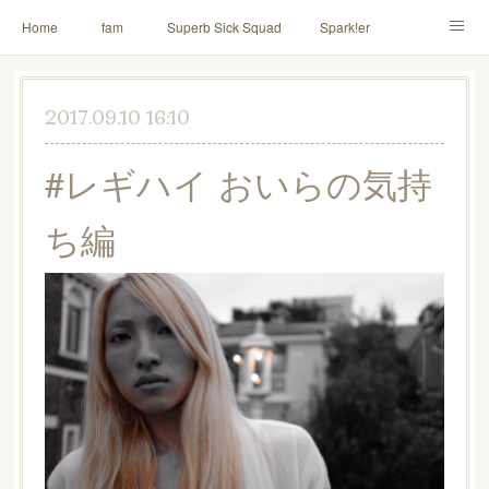
Home
fam
Superb Sick Squad
Spark!er
M!X
♪ll nut up fam
contact
「depenDANCE」
2017.09.10 16:10
ドウトク
TOMITA⭐️HAHAHA
喫茶デス。
#レギハイ おいらの気持
PINK THUNDER
AILE!
シャウト！
ち編
イルナップ強化週間
「バカサワギ-High-」「ハッピ⇒ギャルマインド」