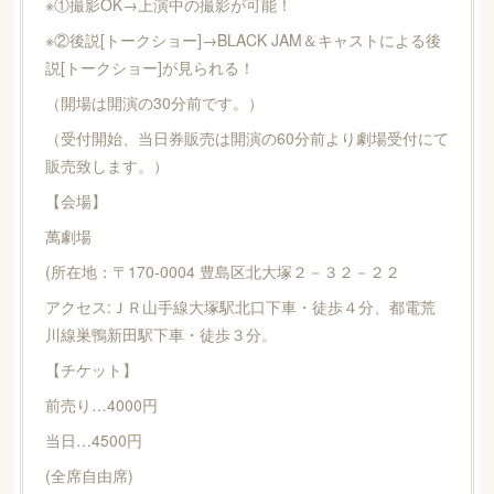
※①撮影OK→上演中の撮影が可能！
※②後説[トークショー]→BLACK JAM＆キャストによる後
説[トークショー]が見られる！
（開場は開演の30分前です。）
（受付開始、当日券販売は開演の60分前より劇場受付にて
販売致します。）
【会場】
萬劇場
(所在地：〒170-0004 豊島区北大塚２－３２－２２
アクセス:ＪＲ山手線大塚駅北口下車・徒歩４分、都電荒
川線巣鴨新田駅下車・徒歩３分。
【チケット】
前売り…4000円
当日…4500円
(全席自由席)