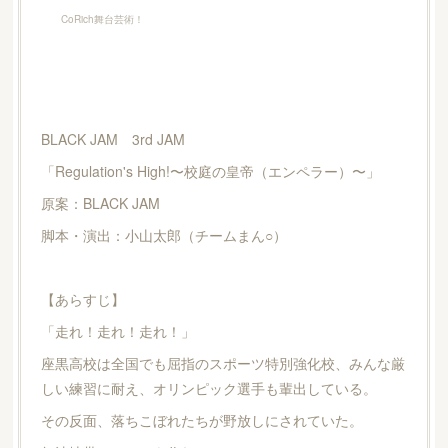
CoRich舞台芸術！
BLACK JAM 3rd JAM
「Regulation's High!〜校庭の皇帝（エンペラー）〜」
原案：BLACK JAM
脚本・演出：小山太郎（チームまん○）
【あらすじ】
「走れ！走れ！走れ！」
座黒高校は全国でも屈指のスポーツ特別強化校、みんな厳
しい練習に耐え、オリンピック選手も輩出している。
その反面、落ちこぼれたちが野放しにされていた。