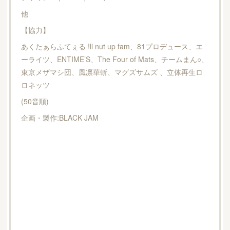
他
【協力】
あくたぁらふてぇる !ll nut up fam、81プロデュース、エ
ーライツ、ENTIME’S、The Four of Mats、チームまん○、
東京メザマシ団、風凛華斬、マグズサムズ 、立体再生ロ
ロネッツ
(50音順)
企画・製作:BLACK JAM