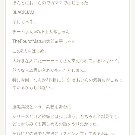
ほんとにおいらのワガママではじまった
BLACKJAM
そして本作。
チームまん○の小山太郎しゃん
TheFourofMatsの大部恭平しゃん
この2人をはじめ、
大好きな人にたーーーっくさん支えられているレギハイ。
並々ならぬ思い入れがあったりしまふ。
特に今回、なんか3作目にして1番おいらの気持ちがこもっ
ているかもしれない。
座黒高校という、高校を舞台に
シリーズだけど続編とは少し違う、もちろん全部見ても、
どっからみても楽しめるお話をやりたかった。
それにどの役でも主役に（スピンオフ）できるお話も。