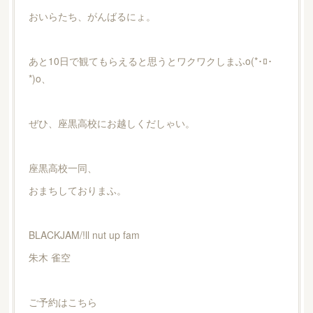
おいらたち、がんばるにょ。
あと10日で観てもらえると思うとワクワクしまふo(*･ﾛ･
*)o、
ぜひ、座黒高校にお越しくだしゃい。
座黒高校一同、
おまちしておりまふ。
BLACKJAM/!ll nut up fam
朱木 雀空
ご予約はこちら