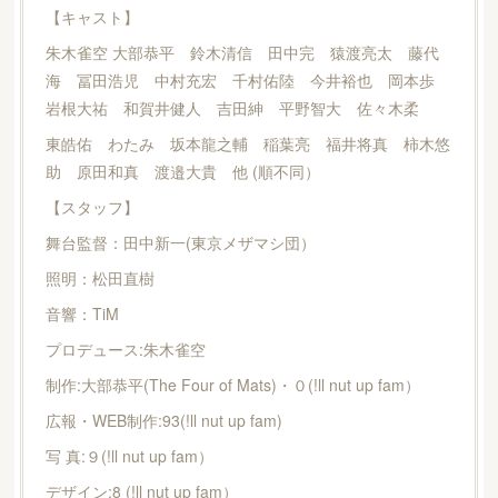
【キャスト】
朱木雀空 大部恭平 鈴木清信 田中完 猿渡亮太 藤代
海 冨田浩児 中村充宏 千村佑陸 今井裕也 岡本歩
岩根大祐 和賀井健人 吉田紳 平野智大 佐々木柔
東皓佑 わたみ 坂本龍之輔 稲葉亮 福井将真 柿木悠
助 原田和真 渡邉大貴 他 (順不同）
【スタッフ】
舞台監督：田中新一(東京メザマシ団）
照明：松田直樹
音響：TiM
プロデュース:朱木雀空
制作:大部恭平(The Four of Mats)・０(!ll nut up fam）
広報・WEB制作:93(!ll nut up fam)
写 真:９(!ll nut up fam）
デザイン:8 (!ll nut up fam）