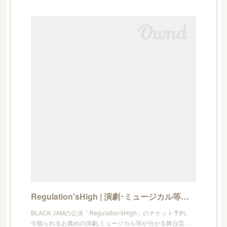
Regulation'sHigh | 演劇･ミュージカル等のクチコミ＆チケット予約★CoRich舞台芸術！
BLACK JAMの公演「Regulation'sHigh」のチケット予約。
今観られるお薦めの演劇,ミュージカル等が分かる舞台芸…