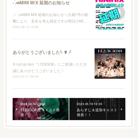
- ̗̀📣MINI M!X 延期のお知らせ
／- ̗̀📣MINI M!X 延期のお知らせ＼台風7号の影
響により、安全を考え残念ですが明日のMI…
2024.08.15 10:56
ありがとうございました𓆩 ✟ 𓆪
!ll nut up fam『1123GO8』にご来場いただき
誠にありがとうございました！
2024.07.01 09:49
2024.06.02 12:00
2024.05.19 12:00
1123GO8 全キャスト発
あらすじ＆追加キャスト
表！
発表！！