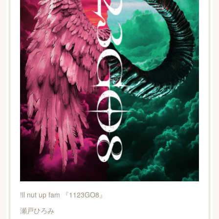
!ll nut up fam 『1123GO8』
瀬戸ひろみ