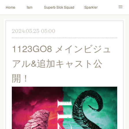
Home
fam
Superb Sick Squad
Spark!er
M!X
♪ll nut up fam
contact
「depenDANCE」
2024.05.25 05:00
ドウトク
TOMITA⭐️HAHAHA
喫茶デス。
1123GO8 メインビジュ
PINK THUNDER
AILE!
シャウト！
アル&追加キャスト公
イルナップ強化週間
「バカサワギ-High-」「ハッピ⇒ギャルマインド」
開！