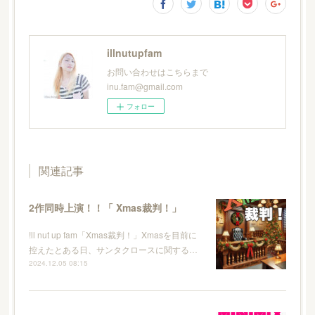
illnutupfam
お問い合わせはこちらまで
inu.fam@gmail.com
フォロー
関連記事
2作同時上演！！「 Xmas裁判！」
!ll nut up fam「Xmas裁判！」Xmasを目前に
控えたとある日、サンタクロースに関する…
2024.12.05 08:15