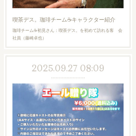
喫茶デス。珈琲チーム☕️キャラクター紹介
珈琲チーム☕️初見さん：喫茶デス。を初めて訪れる客 会
社員（藤崎卓也）
2025.09.27 08:09