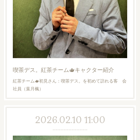
喫茶デス。紅茶チーム🫖キャクター紹介
紅茶チーム🫖初見さん：喫茶デス。を初めて訪れる客 会
社員（葉月楓）
2026.02.10 11:00