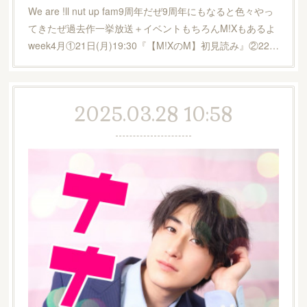
We are !ll nut up fam9周年だぜ9周年にもなると色々やっ
てきたぜ過去作一挙放送＋イベントもちろんM!Xもあるよ
week4月①21日(月)19:30『【M!XのM】初見読み』②22…
2025.03.28 10:58