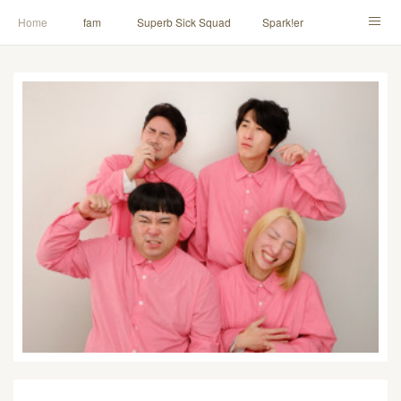
Home
fam
Superb Sick Squad
Spark!er
M!X
♪ll nut up fam
contact
「depenDANCE」
ドウトク
TOMITA⭐️HAHAHA
喫茶デス。
PINK THUNDER
AILE!
シャウト！
イルナップ強化週間
「バカサワギ-High-」「ハッピ⇒ギャルマインド」