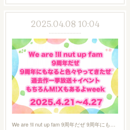
2025.04.08 10:04
We are !ll nut up fam 9周年だぜ 9周年にもなると色々やってきたぜ 過去作一挙放送 ＋イベント もちろんM!Xもあるよweekご予約フォーム