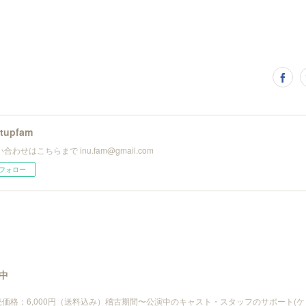
utupfam
合わせはこちらまで inu.fam@gmail.com
フォロー
中
売価格：6,000円（送料込み）稽古期間〜公演中のキャスト・スタッフのサポート(ケ