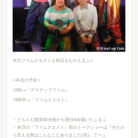
本日ファムクエストも初日をむかえまふ⭐️
⭐️本日の予定⭐️
15時→『デスナップファム』
19時半→『ファムクエスト』
・どちらも開演30分前から受付&会場いたしまふ
・本日の『ファムクエスト』前のトークショーは『今だか
ら言える実はこんなことありました(笑)』でーふ