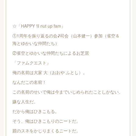
☆「HAPPY !ll nut up fam」
①1周年を振り返るの会♪司会（山本健一）参加（雀空＆
海とゆかいな仲間たち）
②雀空とゆかいな仲間たちによるお芝居
「ファムクエスト」
俺の名前は大家 大（おおや ふとし）。
なんだこの名前！
この名前のせいで俺は今までいじめられたことしかない。
嫌な人生だ。
だから俺はひきこもる。
そう、俺はひきこもりのニートだ。
親のスネをかじりまくるニートだ。