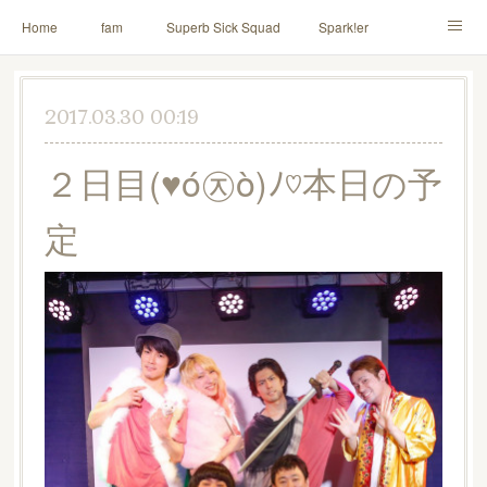
Home
fam
Superb Sick Squad
Spark!er
M!X
♪ll nut up fam
contact
「depenDANCE」
2017.03.30 00:19
ドウトク
TOMITA⭐️HAHAHA
喫茶デス。
２日目(♥ó㉨ò)ﾉ♡本日の予
PINK THUNDER
AILE!
シャウト！
定
イルナップ強化週間
「バカサワギ-High-」「ハッピ⇒ギャルマインド」