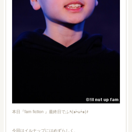
本日『fam fiction 』最終日でふ٩(๑•̀ω•́๑)۶
今回はイルナップにはめずらしく、