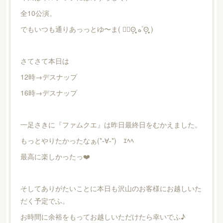
全10公演。
でもいつも通りあっっとゆ〜ま( ؕؔʘ̥̥̥̥ ه ؔؕʘ̥̥̥̥ )
さてさて本日は
12時→デスナップ
16時→デスナップ
一足さきに『ファムクエ』は昨日最終日をむかえました。
もっとやりたかったなぁ(*-∀-*)ゞｴﾍﾍ
最高に楽しかったっ❤️
そしてありがたいことに本日も沢山のお客様にお越しいた
だく予定でふ。
お時間に余裕をもってお越しいただけたら幸いでふ♪