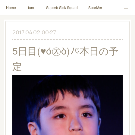
Home
fam
Superb Sick Squad
Spark!er
M!X
♪ll nut up fam
contact
「depenDANCE」
2017.04.02 00:27
ドウトク
TOMITA⭐️HAHAHA
喫茶デス。
5日目(♥ó㉨ò)ﾉ♡本日の予
PINK THUNDER
AILE!
シャウト！
定
イルナップ強化週間
「バカサワギ-High-」「ハッピ⇒ギャルマインド」