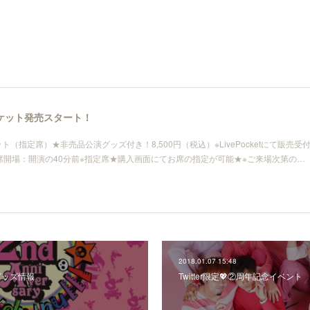
」チケット発売スタート！
（指定席）★非売品公演グッズ付き！8,500円（税込）※LivePocketにて販売受
席開場：開演の40分前※指定席★購入画面にてお席の指定が可能★※ご来場次第の…
2018.01.07 15:48
グッズ情報
Twitter限定💖②周年記念イベント