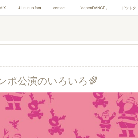
M!X
♪ll nut up fam
contact
「depenDANCE」
ドウトク
シャウト！
イルナップ強化週間
「バカサワギ-High-」「ハッピ⇒ギ
ンポ公演のいろいろ🌈