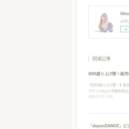
illn
お問い
関連記事
SSS盛り上げ隊！販売
【SSS盛り上げ隊！】販
アグッズなど※手配内容
2026.07.02 11:08
「depenDANCE」