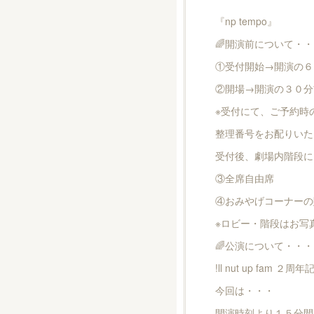
『np tempo』
🌈開演前について・
①受付開始→開演の６
②開場→開演の３０分
※受付にて、ご予約時
整理番号をお配りいた
受付後、劇場内階段に
③全席自由席
④おみやげコーナーの
※ロビー・階段はお写
🌈公演について・・・
!ll nut up fam
今回は・・・
開演時刻より１５分間