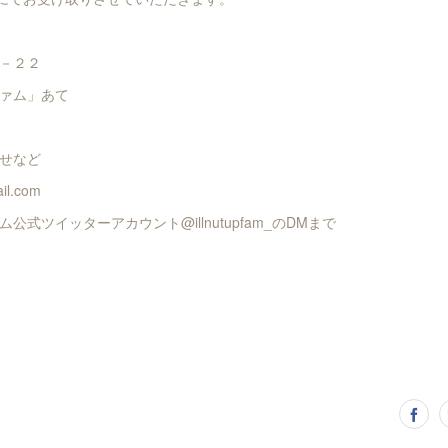
－２２
ァム」あて
せなど
l.com
式ツイッターアカウント@illnutupfam_のDMまで