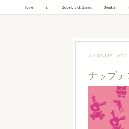
Home
fam
Superb Sick Squad
Spark!er
AILE!
2018.01.13 14:27
ナップテ