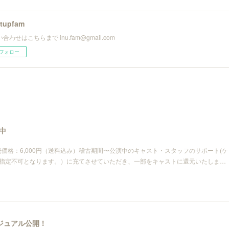
utupfam
合わせはこちらまで inu.fam@gmail.com
フォロー
中
売価格：6,000円（送料込み）稽古期間〜公演中のキャスト・スタッフのサポート(ケ
は指定不可となります。）に充てさせていただき、一部をキャストに還元いたしま…
ビジュアル公開！