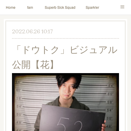
Home
fam
Superb Sick Squad
Spark!er
M!X
♪ll nut up fam
contact
「depenDANCE」
2022.06.26 10:17
ドウトク
TOMITA⭐️HAHAHA
喫茶デス。
「ドウトク」ビジュアル
PINK THUNDER
AILE!
シャウト！
公開【花】
イルナップ強化週間
「バカサワギ-High-」「ハッピ⇒ギャルマインド」