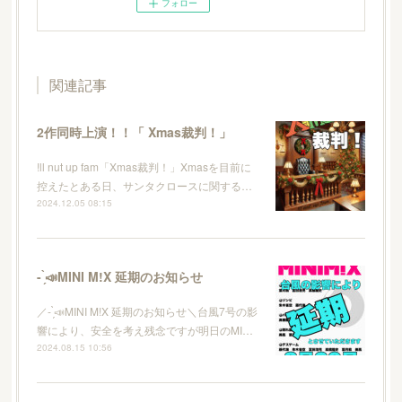
フォロー
関連記事
2作同時上演！！「 Xmas裁判！」
!ll nut up fam「Xmas裁判！」Xmasを目前に
控えたとある日、サンタクロースに関する…
2024.12.05 08:15
- ̗̀📣MINI M!X 延期のお知らせ
／- ̗̀📣MINI M!X 延期のお知らせ＼台風7号の影
響により、安全を考え残念ですが明日のMI…
2024.08.15 10:56