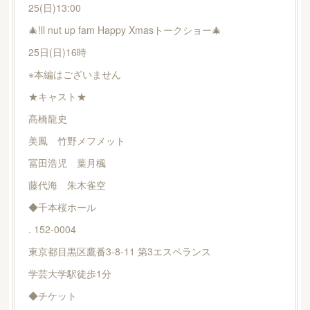
25(日)13:00
🎄!ll nut up fam Happy Xmasトークショー🎄
25日(日)16時
※本編はございません
★キャスト★
髙橋龍史
美鳳 竹野メフメット
冨田浩児 葉月楓
藤代海 朱木雀空
◆千本桜ホール
. 152-0004
東京都目黒区鷹番3-8-11 第3エスペランス
学芸大学駅徒歩1分
◆チケット