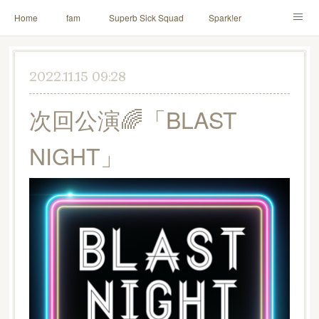
Home
fam
Superb Sick Squad
Spark!er
M!X
♪ll nut up fam
contact
「depenDANCE」
2022.11.15 09:28
ドウトク
TOMITA⭐️HAHAHA
喫茶デス。
次回公演🌈「BLAST
PINK THUNDER
AILE!
シャウト！
NIGHT」
イルナップ強化週間
「バカサワギ-High-」「ハッピ⇒ギャルマインド」