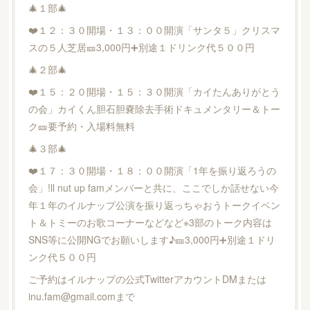
🎄１部🎄
❤️１２：３０開場・１３：００開演「サンタ５」クリスマ
スの５人芝居🎫3,000円➕別途１ドリンク代５００円
🎄２部🎄
❤️１５：２０開場・１５：３０開演「カイたんありがとう
の会」カイくん胆石胆嚢除去手術ドキュメンタリー＆トー
ク🎫要予約・入場料無料
🎄３部🎄
❤️１７：３０開場・１８：００開演「1年を振り返ろうの
会」!ll nut up famメンバーと共に、ここでしか話せない今
年１年のイルナップ公演を振り返っちゃおうトークイベン
ト＆トミーのお歌コーナーなどなど※3部のトーク内容は
SNS等に公開NGでお願いします♪🎫3,000円➕別途１ドリ
ンク代５００円
ご予約はイルナップの公式TwitterアカウントDMまたは
inu.fam@gmail.comまで