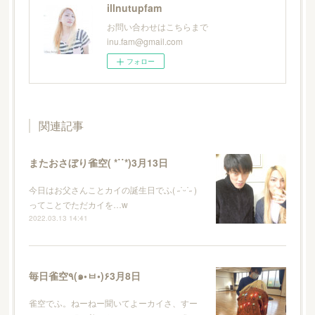
illnutupfam
お問い合わせはこちらまで
inu.fam@gmail.com
フォロー
関連記事
またおさぼり雀空( *˙˙*)3月13日
今日はお父さんことカイの誕生日でふ( ˶˙ᵕ˙˶ )
ってことでただカイを…w
2022.03.13 14:41
毎日雀空٩(๑•ㅂ•)۶3月8日
雀空でふ。ねーねー聞いてよーカイさ、すー