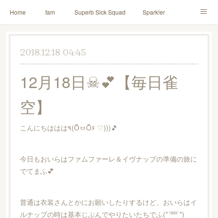
Home
fam
Superb Sick Squad
Spark!er
M!X
♪ll nut up fam
contact
「depenDANCE」
2018.12.18 04:45
ドウトク
TOMITA⭐️HAHAHA
喫茶デス。
12月18日☠💕【毎日雀
PINK THUNDER
AILE!
シャウト！
空】
イルナップ強化週間
「バカサワギ-High-」「ハッピ⇒ギャルマインド」
こんにちははは٩(ŎㅂŎ۶ ♡)))🎵
今日もおいらはファムファーレ＆イヴナップの準備の旅に
でてまふ💕
普通は衣装さんとかにお願いしたりするけど、おいらはイ
ルナップの時は基本じぶんでやりたいたちでふ(*´罒`*)