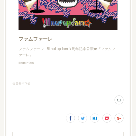
ファムファーレ
ファムファーレ - !ll nut up fam３周年記念公演❤️『ファムフ
ァーレ』
illnutupfam
毎日雀空
(
74
)