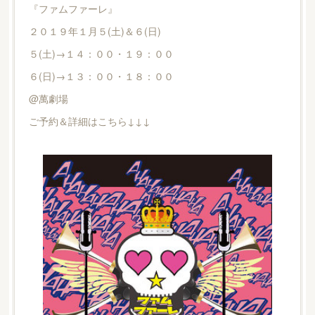
『ファムファーレ』
２０１９年１月５(土)＆６(日)
５(土)→１４：００・１９：００
６(日)→１３：００・１８：００
@萬劇場
ご予約＆詳細はこちら↓↓↓