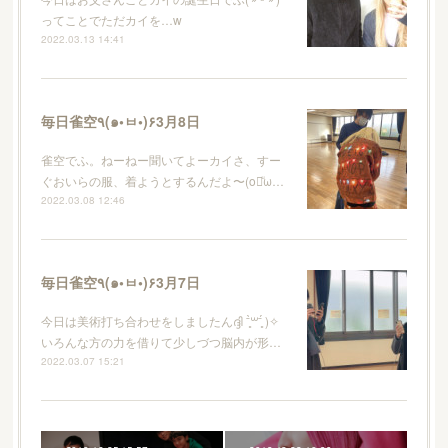
ってことでただカイを…w
2022.03.13 14:41
毎日雀空٩(๑•ㅂ•)۶3月8日
雀空でふ。ねーねー聞いてよーカイさ、すー
ぐおいらの服、着ようとするんだよ〜(o꒪ͧω…
2022.03.08 12:46
毎日雀空٩(๑•ㅂ•)۶3月7日
今日は美術打ち合わせをしましたんദ്ദി ˉ͈̀꒳ˉ͈́ )✧
いろんな方の力を借りて少しづつ脳内が形…
2022.03.07 15:21