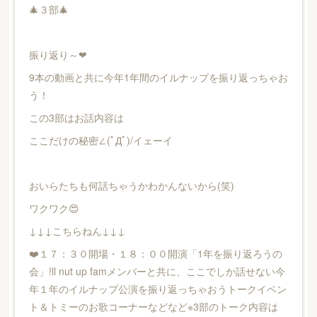
🎄３部🎄
振り返り～❤
9本の動画と共に今年1年間のイルナップを振り返っちゃお
う！
この3部はお話内容は
ここだけの秘密∠(ﾟДﾟ)/イェーイ
おいらたちも何話ちゃうかわかんないから(笑)
ワクワク😍
↓↓↓こちらねん↓↓↓
❤️１７：３０開場・１８：００開演「1年を振り返ろうの
会」!ll nut up famメンバーと共に、ここでしか話せない今
年１年のイルナップ公演を振り返っちゃおうトークイベン
ト＆トミーのお歌コーナーなどなど※3部のトーク内容は