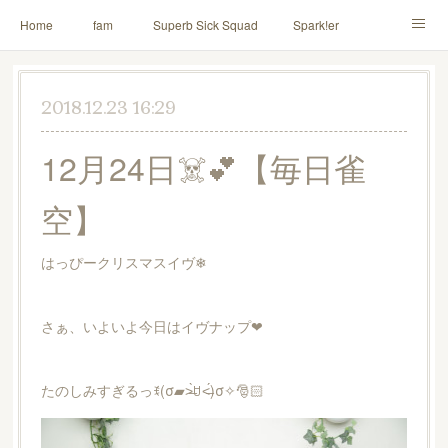
Home
fam
Superb Sick Squad
Spark!er
M!X
♪ll nut up fam
contact
「depenDANCE」
2018.12.23 16:29
ドウトク
TOMITA⭐️HAHAHA
喫茶デス。
12月24日☠️💕【毎日雀
PINK THUNDER
AILE!
シャウト！
空】
イルナップ強化週間
「バカサワギ-High-」「ハッピ⇒ギャルマインド」
はっぴークリスマスイヴ❄
さぁ、いよいよ今日はイヴナップ❤
たのしみすぎるっꉂ(σ▰˃̶̀ꇴ˂̶́)σ✧🎅🏻