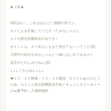
🎄２部🎄
2部はね～、これはほんとに感謝の回でふ。
カイたんを応援してくださったみなしゃんに
カイの胆石胆嚢除去の全てを！
ポイントは、カイ本人にもまだ見せてないってこと(笑)
入院中の自分をみなしゃんと一緒にはじめてみるカイ。
反応がたのしみだねん(笑)
↓↓↓こちらねん↓↓↓
❤️１５：２０開場・１５：３０開演「カイたんありがとう
の会」カイくん胆石胆嚢除去手術ドキュメンタリー＆トー
ク🎫要予約・入場料無料