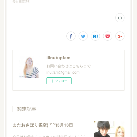
毎日雀空
(
74
)
illnutupfam
お問い合わせはこちらまで
inu.fam@gmail.com
フォロー
関連記事
またおさぼり雀空( *˙˙*)3月13日
今日はお父さんことカイの誕生日でふ( ˶˙ᵕ˙˶ )