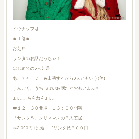
イヴナップは、
🎄１部🎄
お芝居！
サンタのお話だっちゃ！
はじめての5人芝居
あ、チャーミーも出演するから6人ともいう(笑)
すんごく、うちっぽいお話だとおもいまふ❄
↓↓↓こちらねん↓↓↓
❤️１２：３０開場・１３：００開演
「サンタ５」クリスマスの５人芝居
🎫3,000円➕別途１ドリンク代５００円