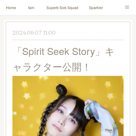
Home
fam
Superb Sick Squad
Spark!er
M!X
♪ll nut up fam
contact
「depenDANCE」
2024.09.07 11:00
ドウトク
TOMITA⭐️HAHAHA
喫茶デス。
「Spirit Seek Story」キ
PINK THUNDER
AILE!
シャウト！
ャラクター公開！
イルナップ強化週間
「バカサワギ-High-」「ハッピ⇒ギャルマインド」