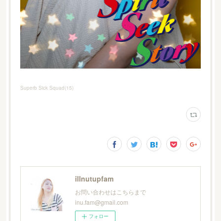
Superb Sick Squad
(
15
)
illnutupfam
お問い合わせはこちらまで
inu.fam@gmail.com
フォロー