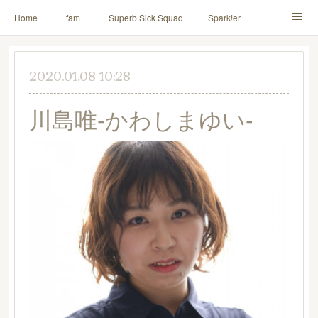
Home
fam
Superb Sick Squad
Spark!er
M!X
♪ll nut up fam
contact
「depenDANCE」
2020.01.08 10:28
ドウトク
TOMITA⭐️HAHAHA
喫茶デス。
川島唯-かわしまゆい-
PINK THUNDER
AILE!
シャウト！
イルナップ強化週間
「バカサワギ-High-」「ハッピ⇒ギャルマインド」