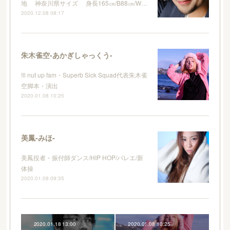
地 神奈川県サイズ 身長165㎝/B88㎝/W…
2020.12.08 08:17
朱木雀空-あかぎしゃっくう-
!ll nut up fam・Superb Sick Squad代表朱木雀
空脚本・演出
2020.01.08 10:25
美鳳-みほ-
美鳳役者・振付師ダンス/HIP HOP/バレエ/新
体操
2020.01.08 09:35
2020.01.18 13:00
2020.01.08 10:25