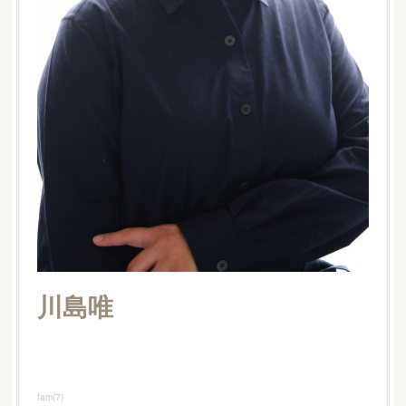
川島唯
fam
(
7
)