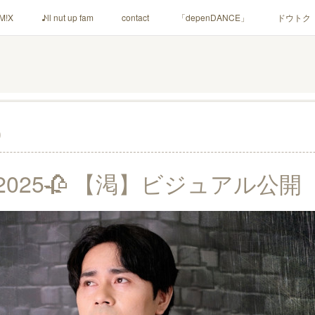
M!X
♪ll nut up fam
contact
「depenDANCE」
ドウトク
シャウト！
イルナップ強化週間
「バカサワギ-High-」「ハッピ⇒ギ
0
025🥀 【渇】ビジュアル公開