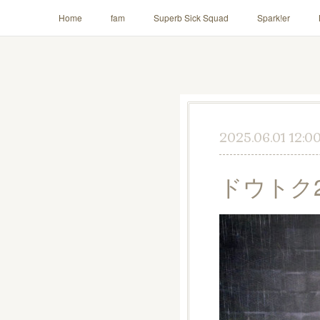
Home
fam
Superb Sick Squad
Spark!er
AILE!
2025.06.01 12:0
ドウトク2