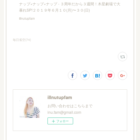
ナップ×ナップ×ナップ - ３周年だから３週間！木星劇場で大
暴れSP!２０１９年６月１０(月)〜３０(日)
illnutupfam
毎日雀空
(
74
)
illnutupfam
お問い合わせはこちらまで
inu.fam@gmail.com
フォロー