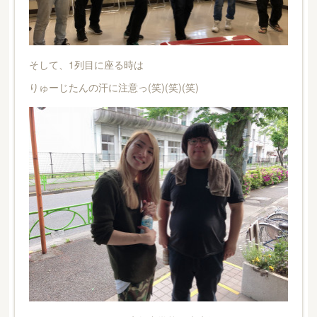
そして、1列目に座る時は
りゅーじたんの汗に注意っ(笑)(笑)(笑)