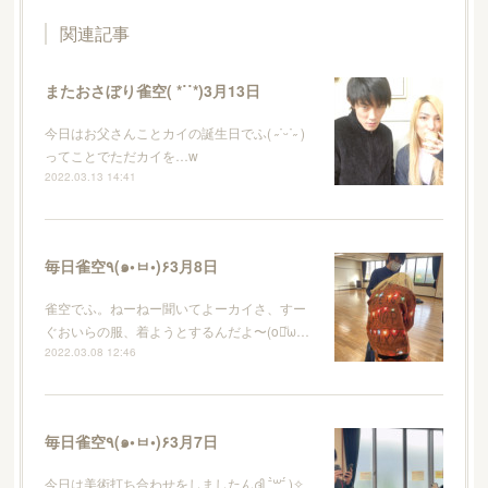
関連記事
またおさぼり雀空( *˙˙*)3月13日
今日はお父さんことカイの誕生日でふ( ˶˙ᵕ˙˶ )
ってことでただカイを…w
2022.03.13 14:41
毎日雀空٩(๑•ㅂ•)۶3月8日
雀空でふ。ねーねー聞いてよーカイさ、すー
ぐおいらの服、着ようとするんだよ〜(o꒪ͧω…
2022.03.08 12:46
毎日雀空٩(๑•ㅂ•)۶3月7日
今日は美術打ち合わせをしましたんദ്ദി ˉ͈̀꒳ˉ͈́ )✧