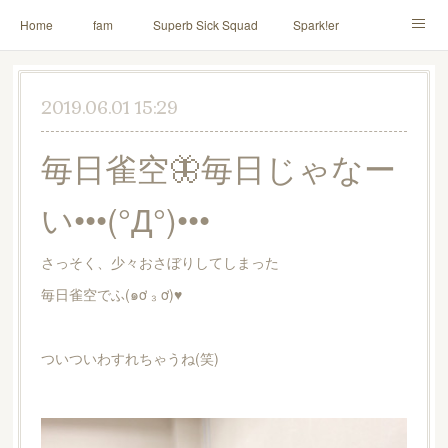
Home
fam
Superb Sick Squad
Spark!er
M!X
♪ll nut up fam
contact
「depenDANCE」
2019.06.01 15:29
ドウトク
TOMITA⭐️HAHAHA
喫茶デス。
毎日雀空🦋毎日じゃなー
PINK THUNDER
AILE!
シャウト！
い•••(°Д°)•••
イルナップ強化週間
「バカサワギ-High-」「ハッピ⇒ギャルマインド」
さっそく、少々おさぼりしてしまった
毎日雀空でふ(๑ơ ₃ ơ)♥
ついついわすれちゃうね(笑)