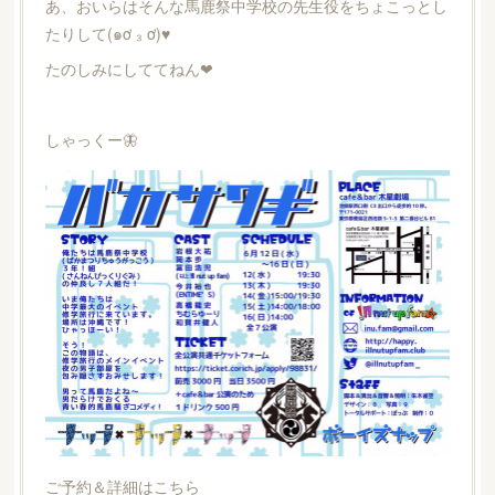
あ、おいらはそんな馬鹿祭中学校の先生役をちょこっとし
たりして(๑ơ ₃ ơ)♥
たのしみにしててねん❤
しゃっくー🦋
ご予約＆詳細はこちら