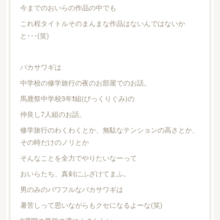
今までのおいらの作品の中でも
これ程タイトルそのまんまな作品はないんではないか
と･･･(笑)
バカサワギは
中学校の修学旅行の夜のお部屋でのお話。
馬鹿祭中学校3年❗️組(びっくりぐみ)の
仲良し7人組のお話。
修学旅行のわくわくとか、無駄なテンションの高さとか、
その時だけのノリとか
そんなことを全力でやりたいなーって
おいらたち、真剣にふざけてまふ。
男のみのパワフルなバカサワギは
暑苦しって思いながらもクセになるよーな(笑)