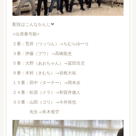
配役はこんなかんじ❤
⭐️出席番号順⭐️
２番：荒井（つっつん）→ちむらゆーり
３番：伊藤（ブウ）→高橋龍史
５番：大野（あおちゃん）→冨田浩児
９番：木村（きむち）→岩根大祐
１５番：田中（ターナー）→岡本歩
２４番：松原（ドラ）→和賀井健人
３０番：山田（ゴリ）→今井裕也
先生→朱木雀空