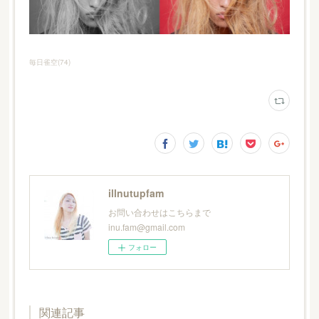
毎日雀空
(
74
)
illnutupfam
お問い合わせはこちらまで
inu.fam@gmail.com
フォロー
関連記事