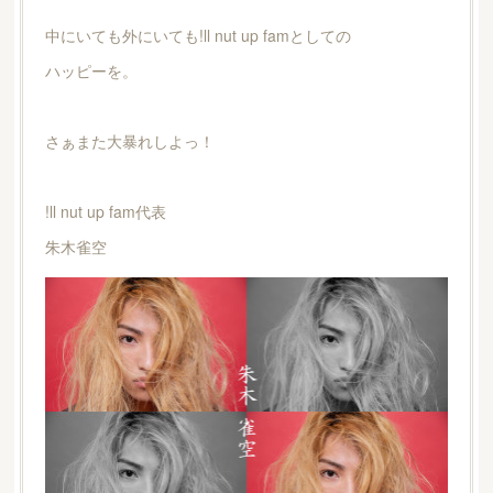
中にいても外にいても!ll nut up famとしての
ハッピーを。
さぁまた大暴れしよっ！
!ll nut up fam代表
朱木雀空