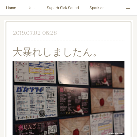
Home
fam
Superb Sick Squad
Spark!er
M!X
♪ll nut up fam
contact
「depenDANCE」
2019.07.02 05:28
ドウトク
TOMITA⭐️HAHAHA
喫茶デス。
大暴れしましたん。
PINK THUNDER
AILE!
シャウト！
イルナップ強化週間
「バカサワギ-High-」「ハッピ⇒ギャルマインド」