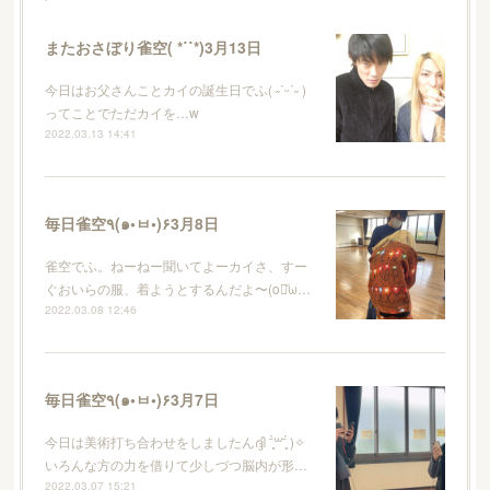
またおさぼり雀空( *˙˙*)3月13日
今日はお父さんことカイの誕生日でふ( ˶˙ᵕ˙˶ )
ってことでただカイを…w
2022.03.13 14:41
毎日雀空٩(๑•ㅂ•)۶3月8日
雀空でふ。ねーねー聞いてよーカイさ、すー
ぐおいらの服、着ようとするんだよ〜(o꒪ͧω…
2022.03.08 12:46
毎日雀空٩(๑•ㅂ•)۶3月7日
今日は美術打ち合わせをしましたんദ്ദി ˉ͈̀꒳ˉ͈́ )✧
いろんな方の力を借りて少しづつ脳内が形…
2022.03.07 15:21