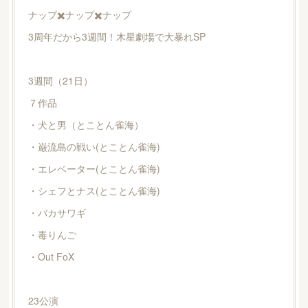
ナップ✖️ナップ✖️ナップ
3周年だから3週間！木星劇場で大暴れSP
3週間（21日）
７作品
・犬と男（とことん雀海）
・巌流島の戦い(とことん雀海)
・エレベーター(とことん雀海)
・シェフとナス(とことん雀海)
・バカサワギ
・毒りんご
・Out FoX
23公演