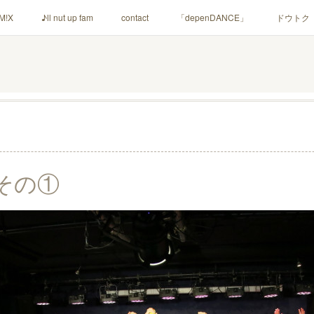
M!X
♪ll nut up fam
contact
「depenDANCE」
ドウトク
シャウト！
イルナップ強化週間
「バカサワギ-High-」「ハッピ⇒ギ
その①