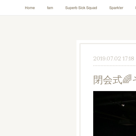
Home
fam
Superb Sick Squad
Spark!er
AILE!
2019.07.02 17:18
閉会式