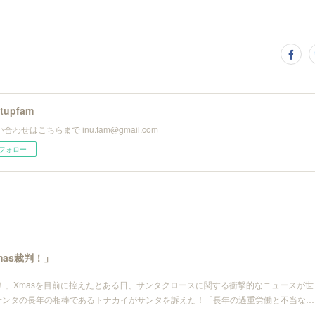
utupfam
合わせはこちらまで inu.fam@gmail.com
フォロー
mas裁判！」
「Xmas裁判！」Xmasを目前に控えたとある日、サンタクロースに関する衝撃的なニュースが世
サンタの長年の相棒であるトナカイがサンタを訴えた！「長年の過重労働と不当な…