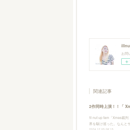
illn
お問い
関連記事
2作同時上演！！「 X
!ll nut up fam
界を駆け巡った。なんと
2024.12.05 08:15