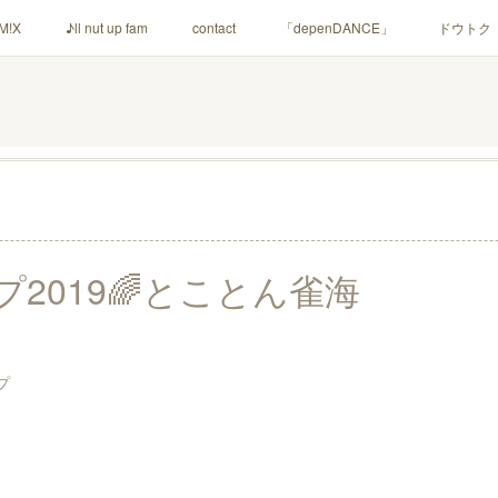
M!X
♪ll nut up fam
contact
「depenDANCE」
ドウトク
シャウト！
イルナップ強化週間
「バカサワギ-High-」「ハッピ⇒ギ
2019🌈とことん雀海
プ