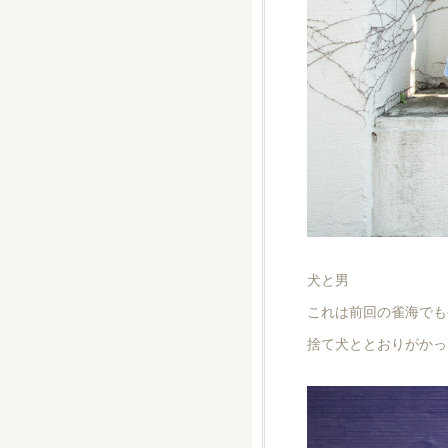
犬と男
これは前回の雀海でも
捨て犬ととおりがかっ