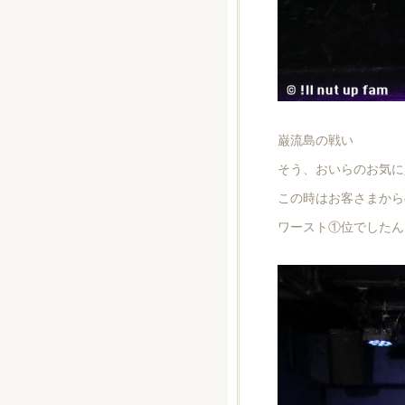
巌流島の戦い
そう、おいらのお気に
この時はお客さまから
ワースト①位でしたん(