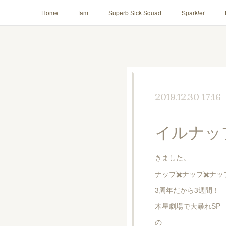
Home
fam
Superb Sick Squad
Spark!er
AILE!
2019.12.30 17:16
イルナップ
きました。
ナップ✖️ナップ✖️ナッ
3周年だから3週間！
木星劇場で大暴れSP
の