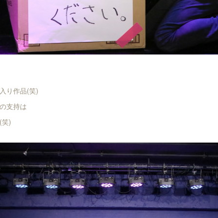
入り作品(笑)
の支持は
笑)