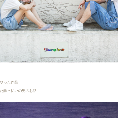
やった作品
た酔っ払いの男のお話