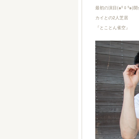
最初の演目(๑º ﾛ º๑
カイとの2人芝居
『とことん雀空』