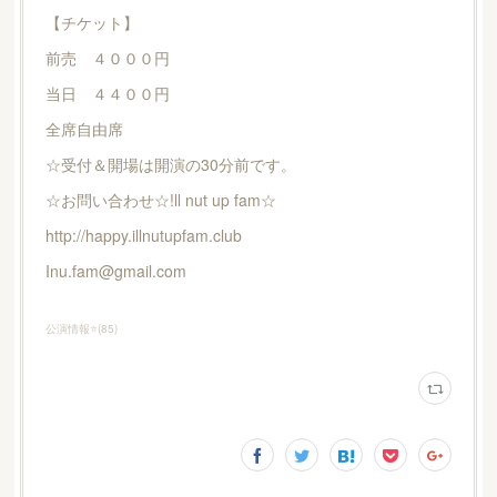
【チケット】
前売 ４０００円
当日 ４４００円
全席自由席
☆受付＆開場は開演の30分前です。
☆お問い合わせ☆!ll nut up fam☆
http://happy.illnutupfam.club
Inu.fam@gmail.com
公演情報⭐️
(
85
)