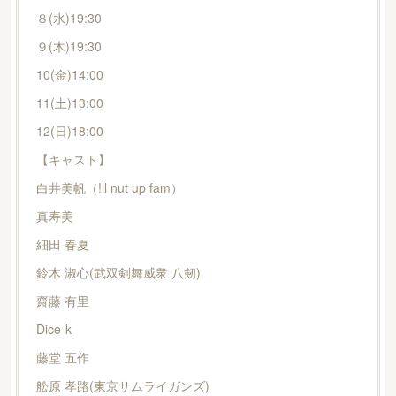
８(水)19:30
９(木)19:30
10(金)14:00
11(土)13:00
12(日)18:00
【キャスト】
白井美帆（!ll nut up fam）
真寿美
細田 春夏
鈴木 淑心(武双剣舞威衆 八剱)
齋藤 有里
Dice-k
藤堂 五作
舩原 孝路(東京サムライガンズ)