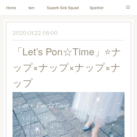
Home
fam
Superb Sick Squad
Spark!er
M!X
♪ll nut up fam
contact
「depenDANCE」
2020.01.22 09:00
ドウトク
TOMITA⭐️HAHAHA
喫茶デス。
「Let’s Pon☆Time」⭐️ナ
PINK THUNDER
AILE!
シャウト！
ップ×ナップ×ナップ×ナ
イルナップ強化週間
「バカサワギ-High-」「ハッピ⇒ギャルマインド」
ップ