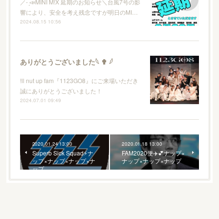
／- ̗̀📣MINI M!X 延期のお知らせ＼台風7号の影
響により、安全を考え残念ですが明日のMI…
2024.08.15 10:56
ありがとうございました𓆩 ✟ 𓆪
!ll nut up fam『1123GO8』にご来場いただき
誠にありがとうございました！
2024.07.01 09:49
2020.01.24 13:00
2020.01.18 13:00
Superb Sick Squad⚡️ナ
FAM2020便✈️💕ナップ×
ップ×ナップ×ナップ×ナ
ナップ×ナップ×ナップ
ップ