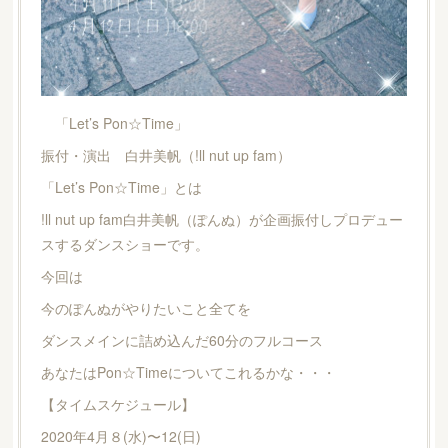
「Let’s Pon☆Time」
振付・演出 白井美帆（!ll nut up fam）
「Let’s Pon☆Time」とは
!ll nut up fam白井美帆（ぽんぬ）が企画振付しプロデュー
スするダンスショーです。
今回は
今のぽんぬがやりたいこと全てを
ダンスメインに詰め込んだ60分のフルコース
あなたはPon☆Timeについてこれるかな・・・
【タイムスケジュール】
2020年4月８(水)〜12(日)