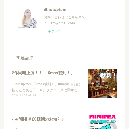
illnutupfam
お問い合わせはこちらまで
inu.fam@gmail.com
フォロー
関連記事
2作同時上演！！「 Xmas裁判！」
!ll nut up fam「Xmas裁判！」Xmasを目前に
控えたとある日、サンタクロースに関する…
2024.12.05 08:15
- ̗̀📣MINI M!X 延期のお知らせ