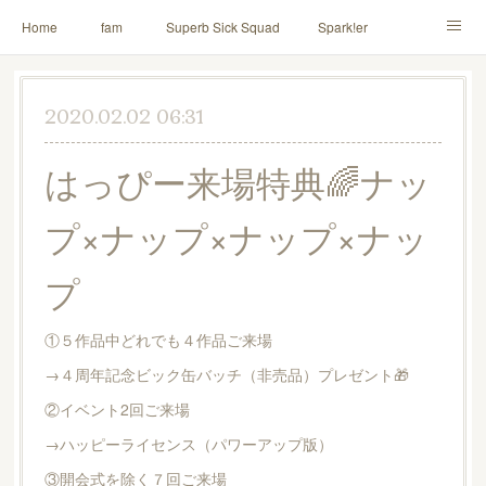
Home
fam
Superb Sick Squad
Spark!er
M!X
♪ll nut up fam
contact
「depenDANCE」
2020.02.02 06:31
ドウトク
TOMITA⭐️HAHAHA
喫茶デス。
はっぴー来場特典🌈ナッ
PINK THUNDER
AILE!
シャウト！
プ×ナップ×ナップ×ナッ
イルナップ強化週間
「バカサワギ-High-」「ハッピ⇒ギャルマインド」
プ
①５作品中どれでも４作品ご来場
→４周年記念ビック缶バッチ（非売品）プレゼント🎁
②イベント2回ご来場
→ハッピーライセンス（パワーアップ版）
③開会式を除く７回ご来場