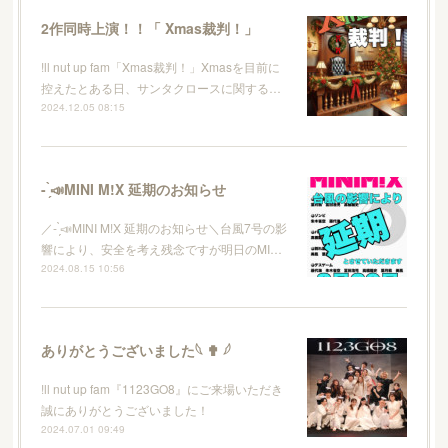
2作同時上演！！「 Xmas裁判！」
!ll nut up fam「Xmas裁判！」Xmasを目前に
控えたとある日、サンタクロースに関する…
2024.12.05 08:15
- ̗̀📣MINI M!X 延期のお知らせ
／- ̗̀📣MINI M!X 延期のお知らせ＼台風7号の影
響により、安全を考え残念ですが明日のMI…
2024.08.15 10:56
ありがとうございました𓆩 ✟ 𓆪
!ll nut up fam『1123GO8』にご来場いただき
誠にありがとうございました！
2024.07.01 09:49