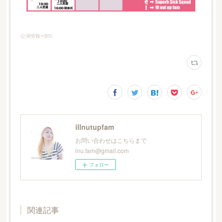
公演情報⭐️
(
85
)
illnutupfam
お問い合わせはこちらまで
inu.fam@gmail.com
フォロー
関連記事