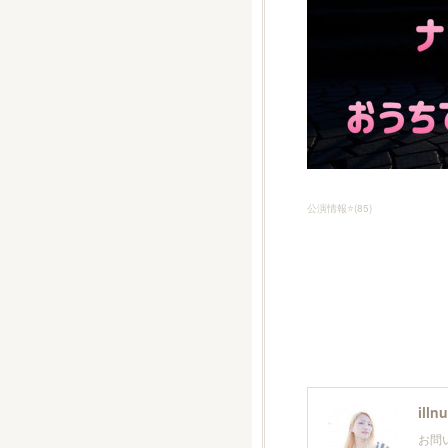
公演情報⭐️
(
85
)
illn
お問い