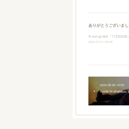
ありがとうございました𓆩
!ll nut up fam『
2024.07.01 09:49
2020.06.06 13:00
made in shak