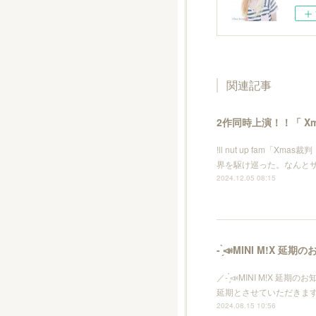
関連記事
2作同時上演！！「 X
!ll nut up fam
界を駆け巡った。なんと
2024.12.05 08:15
- ̗̀📣MINI M!X 延
／- ̗̀📣MINI M!X
延期とさせていただきま
2024.08.15 10:56