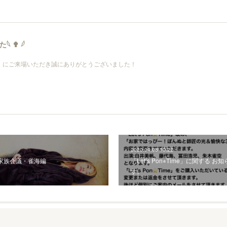
 ✟ 𓆪
1123GO8』にご来場いただき誠にありがとうございました！
2020.04.08 10:22
kuu 家族会議・雀海編
「Let’s Pon⭐︎Time」に関する
す。