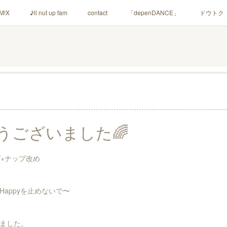
M!X
♪ll nut up fam
contact
「depenDANCE」
ドウトク
シャウト！
イルナップ強化週間
「バカサワギ-High-」「ハッピ⇒ギ
6
うございました🌈
プ×ナップ改め
appyを止めないで〜
ました。