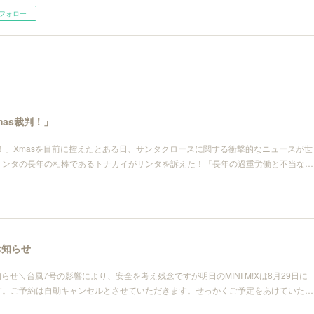
フォロー
mas裁判！」
「Xmas裁判！」Xmasを目前に控えたとある日、サンタクロースに関する衝撃的なニュースが世
サンタの長年の相棒であるトナカイがサンタを訴えた！「長年の過重労働と不当な…
期のお知らせ
 延期のお知らせ＼台風7号の影響により、安全を考え残念ですが明日のMINI M!Xは8月29日に
す。ご予約は自動キャンセルとさせていただきます。せっかくご予定をあけていた…