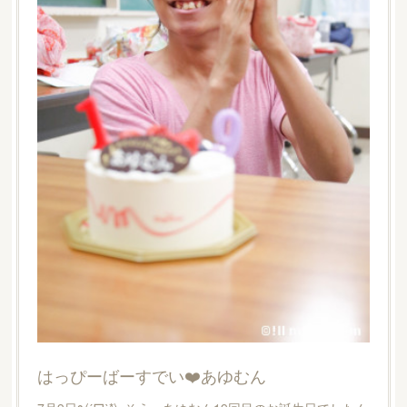
はっぴーばーすでい❤️あゆむん