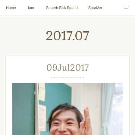
Home
fam
Superb Sick Squad
Spark!er
M!X
♪ll nut up fam
contact
「depenDANCE」
2017
.
07
ドウトク
TOMITA⭐️HAHAHA
喫茶デス。
PINK THUNDER
AILE!
シャウト！
09
Jul
2017
イルナップ強化週間
「バカサワギ-High-」「ハッピ⇒ギャルマインド」