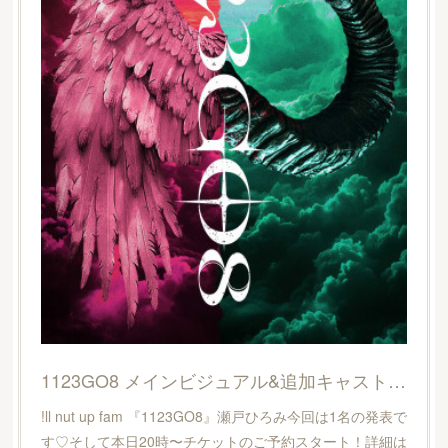
1123GO8 メインビジュアル&追加キャスト公開！
!ll nut up fam 『1123GO8』瀬戸ひろみ今回は1名の発表で
す♡そして本日20時〜チケットのご予約スタート！詳細は