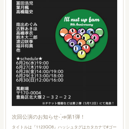
次回公演のお知らせ- ̗̀📣第1弾！
タイトルは『1123GO8』ハッシュタグはカタカナで#ゴー