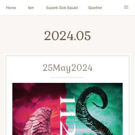
Home
fam
Superb Sick Squad
Spark!er
M!X
♪ll nut up fam
contact
「depenDANCE」
2024
.
05
ドウトク
TOMITA⭐️HAHAHA
喫茶デス。
PINK THUNDER
AILE!
シャウト！
25
May
2024
イルナップ強化週間
「バカサワギ-High-」「ハッピ⇒ギャルマインド」