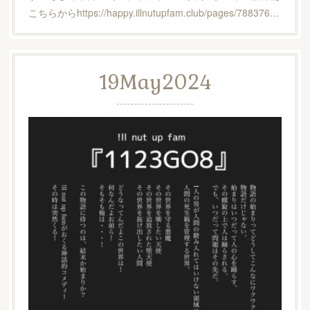
こちらからhttps://happy.illnutupfam.club/pages/788376…
19
May
2024