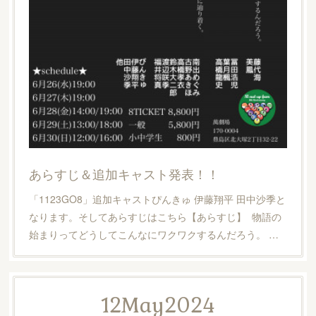
あらすじ＆追加キャスト発表！！
「1123GO8」追加キャストぴんきゅ 伊藤翔平 田中沙季と
なります。そしてあらすじはこちら【あらすじ】 物語の
始まりってどうしてこんなにワクワクするんだろう。 …
12
May
2024