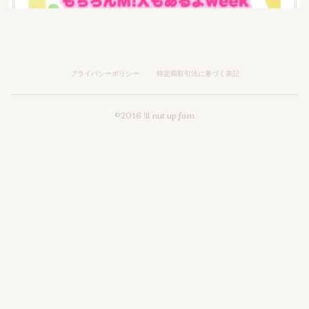
プライバシーポリシー
特定商取引法に基づく表記
We are !ll nut up fam 9周年だぜ 9周年にもなると色々やってきたぜ 過去作一挙放送 ＋イベント もちろんM!Xもあるよweekご予約フォーム
We are !ll nut up fam9周年だぜ9周年にもなると色々やっ
©️2016 !ll nut up fam
てきたぜ過去作一挙放送＋イベントもちろんM!Xもあるよ
week4月①21日(月)19:30『【M!XのM】初見読み』②22…