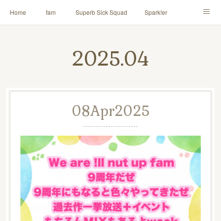
Home
fam
Superb Sick Squad
Spark!er
M!X
♪ll nut up fam
contact
「depenDANCE」
2025
.
04
ドウトク
TOMITA⭐️HAHAHA
喫茶デス。
PINK THUNDER
AILE!
シャウト！
08
Apr
2025
イルナップ強化週間
「バカサワギ-High-」「ハッピ⇒ギャルマインド」