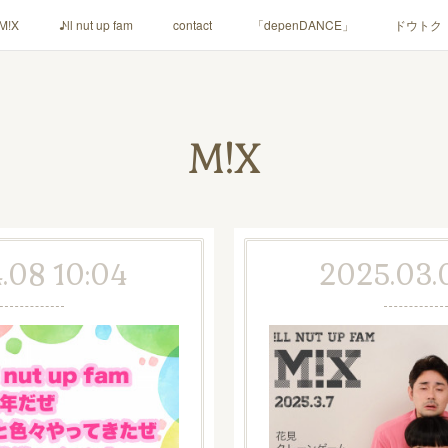
M!X
♪ll nut up fam
contact
「depenDANCE」
ドウトク
シャウト！
イルナップ強化週間
「バカサワギ-High-」「ハッピ⇒ギ
M!X
.08 10:04
2025.03.