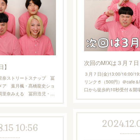
次回のM!Xは３月７日
7日】
３月７日(金)13:00/16:00/19
里奈ストリートスナップ 冨
リンク🥤（500円）＠cafe
メア 葉月楓・髙橋龍史ショ
口から徒歩約10秒受付＆開
岡里奈みえる 冨田浩児・…
2024.12.
.15 10:56