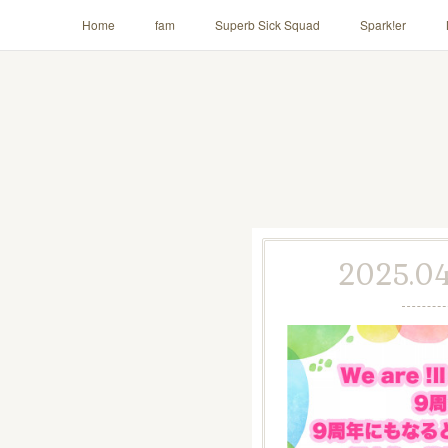
Home
fam
Superb Sick Squad
Spark!er
AILE!
2025.04