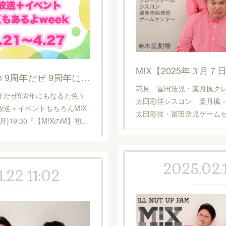
M!X【2025年３月
We are !ll nut up fam 9周年だぜ 9周年にもなると色々やってきたぜ 過去作一挙放送 ＋イベント もちろんM!Xもあるよweekご予約フォーム
花見 冨田浩児・葉月楓ク
 fam9周年だぜ9周年にもなると色々
太田彩佳シスコン 葉月楓
送＋イベントもちろんM!X
太田彩佳・冨田浩児ゲーム
月)19:30『【M!XのM】初…
2025.02.
.22 11:02