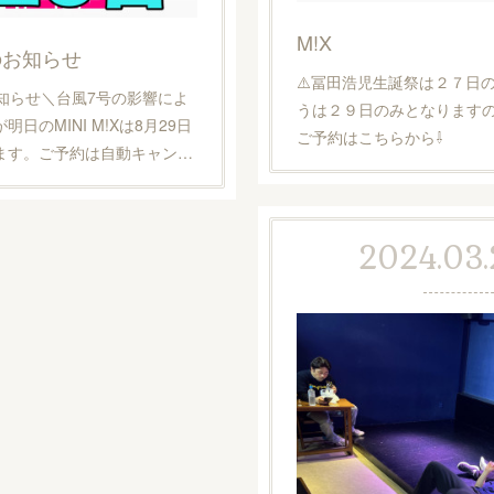
M!X
延期のお知らせ
⚠️冨田浩児生誕祭は２７日の
延期のお知らせ＼台風7号の影響によ
うは２９日のみとなります
日のMINI M!Xは8月29日
ご予約はこちらから⇩
ます。ご予約は自動キャン…
2024.03.