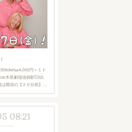
！
:30ticket🎫4,000円＋１ド
＆bar木星劇場池袋駅C3出
場は開演の【２０分前】…
05 08:21