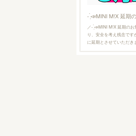
- ̗̀📣MINI M!X 
／- ̗̀📣MINI M!X 
り、安全を考え残念ですが明
に延期とさせていただき