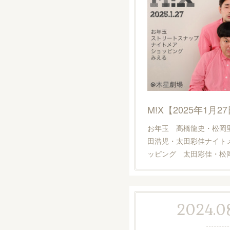
M!X【2025年1月2
お年玉 髙橋龍史・松岡
田浩児・太田彩佳ナイト
ッピング 太田彩佳・松
2024.08