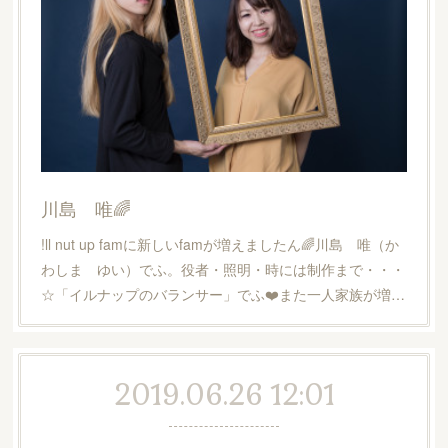
川島 唯🌈
!ll nut up famに新しいfamが増えましたん🌈川島 唯（か
わしま ゆい）でふ。役者・照明・時には制作まで・・・
☆「イルナップのバランサー」でふ❤️また一人家族が増…
2019.06.26 12:01