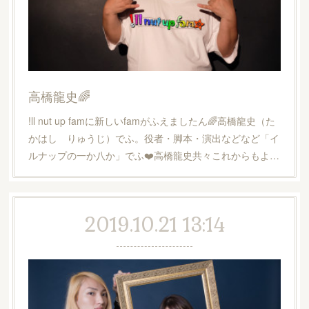
高橋龍史🌈
!ll nut up famに新しいfamがふえましたん🌈高橋龍史（た
かはし りゅうじ）でふ。役者・脚本・演出などなど「イ
ルナップの一か八か」でふ❤️高橋龍史共々これからもよ…
2019.10.21 13:14