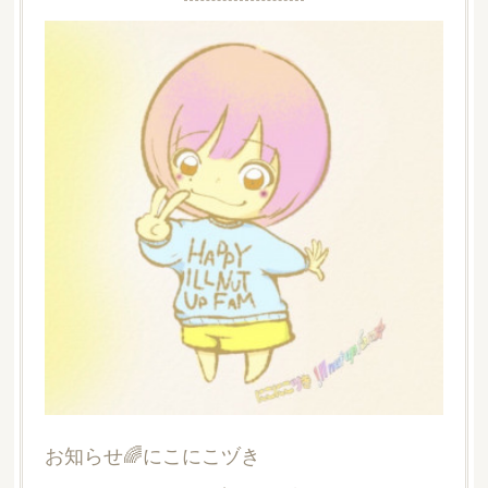
お知らせ🌈にこにこヅき