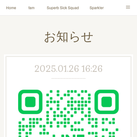
Home
fam
Superb Sick Squad
Spark!er
M!X
♪ll nut up fam
contact
「depenDANCE」
お知らせ
ドウトク
TOMITA⭐️HAHAHA
喫茶デス。
PINK THUNDER
AILE!
シャウト！
2025.01.26 16:26
イルナップ強化週間
「バカサワギ-High-」「ハッピ⇒ギャルマインド」