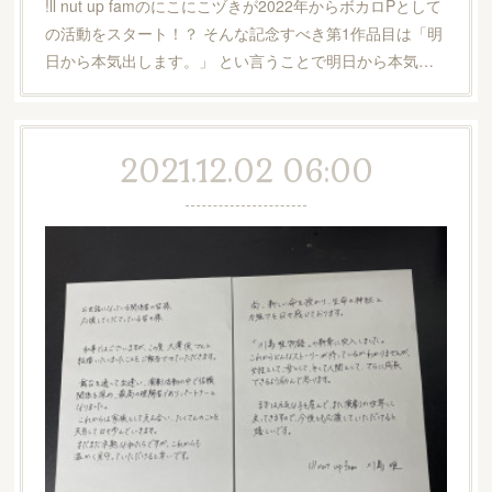
!ll nut up famのにこにこヅきが2022年からボカロPとして
の活動をスタート！？ そんな記念すべき第1作品目は「明
日から本気出します。」 とい言うことで明日から本気…
2021.12.02 06:00