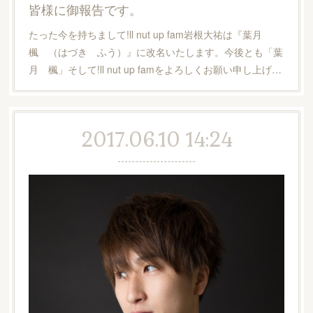
皆様に御報告です。
たった今を持ちまして!ll nut up fam岩根大祐は『葉月
楓 （はづき ふう）』に改名いたします。今後とも「葉
月 楓」そして!ll nut up famをよろしくお願い申し上げ…
2017.06.10 14:24